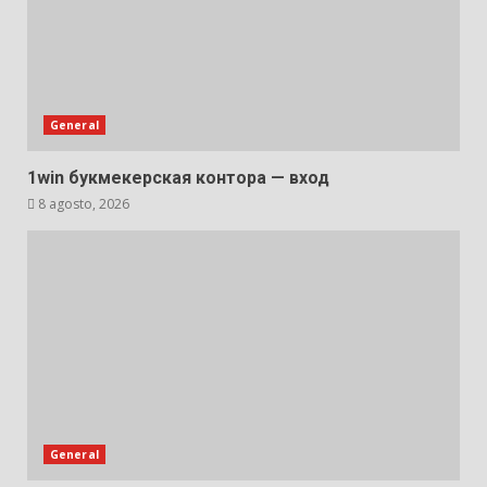
General
1win букмекерская контора — вход
8 agosto, 2026
General