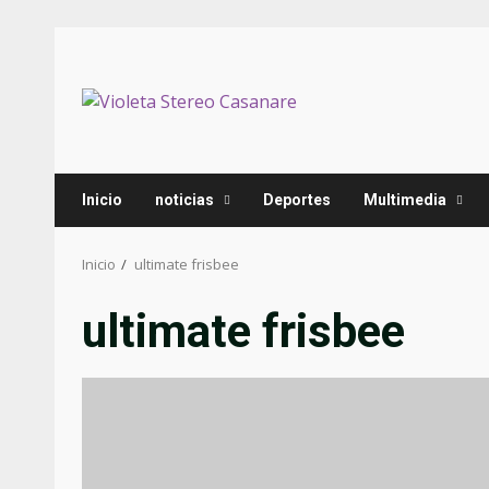
Saltar
al
contenido
Inicio
noticias
Deportes
Multimedia
Inicio
ultimate frisbee
ultimate frisbee