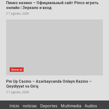
Пинко казино – Официальный сайт Pinco играть
онлайн | Зеркало и вход
7 agosto, 2026
General
Pin Up Casino – Azərbaycanda Onlayn Kazino –
Qeydiyyat və Giriş
7 agosto, 2026
Inicio
noticias
Deportes
Multimedia
Audios