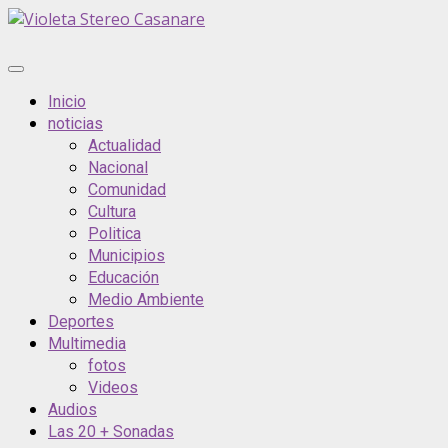
Saltar
al
contenido
Menú
principal
Inicio
noticias
Actualidad
Nacional
Comunidad
Cultura
Politica
Municipios
Educación
Medio Ambiente
Deportes
Multimedia
fotos
Videos
Audios
Las 20 + Sonadas