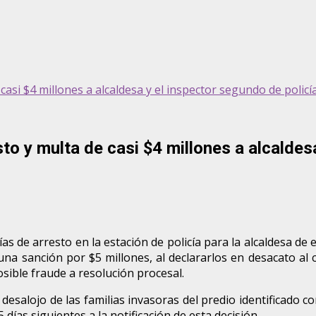
casi $4 millones a alcaldesa y el inspector segundo de policí
o y multa de casi $4 millones a alcaldesa
as de arresto en la estación de policía para la alcaldesa de
 una sanción por $5 millones, al declararlos en desacato a
osible fraude a resolución procesal.
esalojo de las familias invasoras del predio identificado co
 días siguientes a la notificación de esta decisión.