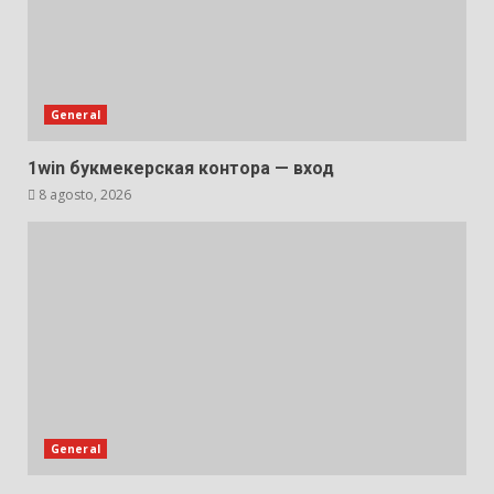
General
1win букмекерская контора — вход
8 agosto, 2026
General