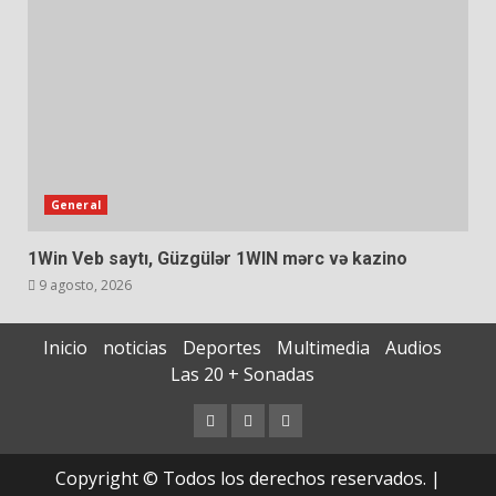
General
1Win Veb saytı, Güzgülər 1WIN mərc və kazino
9 agosto, 2026
Inicio
noticias
Deportes
Multimedia
Audios
Las 20 + Sonadas
Copyright © Todos los derechos reservados.
|