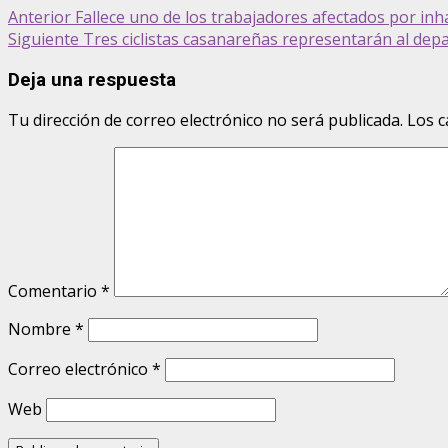
Post
Anterior
Fallece uno de los trabajadores afectados por inh
Siguiente
Tres ciclistas casanareñas representarán al de
navigation
Deja una respuesta
Tu dirección de correo electrónico no será publicada.
Los c
Comentario
*
Nombre
*
Correo electrónico
*
Web