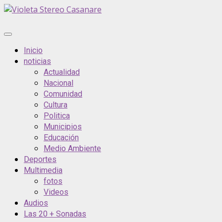
Saltar
al
contenido
Menú
principal
Inicio
noticias
Actualidad
Nacional
Comunidad
Cultura
Politica
Municipios
Educación
Medio Ambiente
Deportes
Multimedia
fotos
Videos
Audios
Las 20 + Sonadas