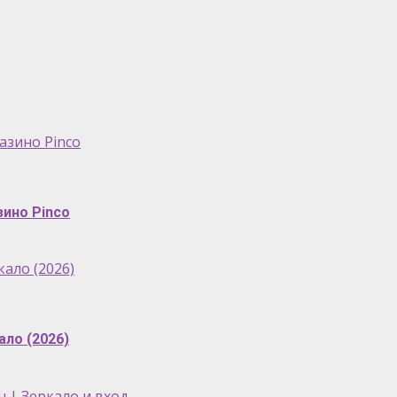
азино Pinco
зино Pinco
ало (2026)
ало (2026)
 | Зеркало и вход