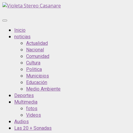
Saltar
al
contenido
Menú
principal
Inicio
noticias
Actualidad
Nacional
Comunidad
Cultura
Politica
Municipios
Educación
Medio Ambiente
Deportes
Multimedia
fotos
Videos
Audios
Las 20 + Sonadas