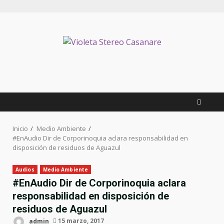
Saltar
al
contenido
Inicio
Medio Ambiente
#EnAudio Dir de Corporinoquia aclara responsabilidad en
disposición de residuos de Aguazul
Audios
Medio Ambiente
#EnAudio Dir de Corporinoquia aclara
responsabilidad en disposición de
residuos de Aguazul
admin
15 marzo, 2017