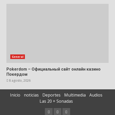
General
Pokerdom – Официальный сайт онлайн казино
Покердом
8 agosto, 2026
Inicio
noticias
Deportes
Multimedia
Audios
Las 20 + Sonadas
Contáctenos
Documentos
Quiénes