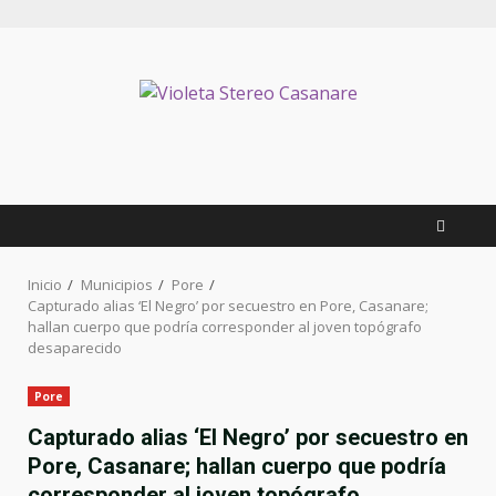
Saltar
al
contenido
Inicio
Municipios
Pore
Capturado alias ‘El Negro’ por secuestro en Pore, Casanare;
hallan cuerpo que podría corresponder al joven topógrafo
desaparecido
Pore
Capturado alias ‘El Negro’ por secuestro en
Pore, Casanare; hallan cuerpo que podría
corresponder al joven topógrafo