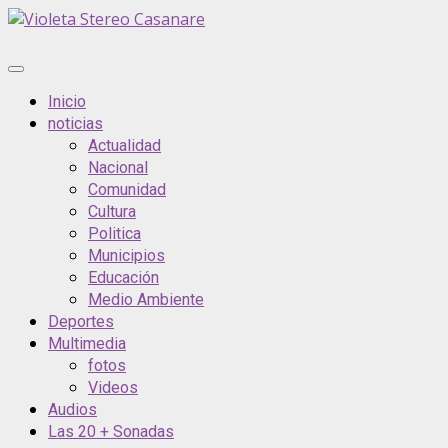
Saltar
al
contenido
Menú
principal
Inicio
noticias
Actualidad
Nacional
Comunidad
Cultura
Politica
Municipios
Educación
Medio Ambiente
Deportes
Multimedia
fotos
Videos
Audios
Las 20 + Sonadas