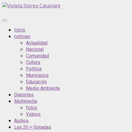
Saltar
al
contenido
Menú
principal
Inicio
noticias
Actualidad
Nacional
Comunidad
Cultura
Politica
Municipios
Educación
Medio Ambiente
Deportes
Multimedia
fotos
Videos
Audios
Las 20 + Sonadas