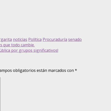
garita
noticias
Política
Procuraduría
senado
s que todo cambie.
blica por grupos significativos!
ampos obligatorios están marcados con
*