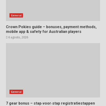
General
Crown Pokies guide – bonuses, payment methods,
mobile app & safety for Australian players
6 agosto, 2026
General
7 gear bonus – stap‑voor‑stap registratiestappen