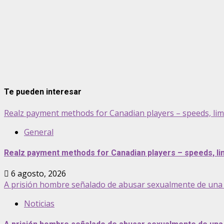
Te pueden interesar
Realz payment methods for Canadian players – speeds, lim
General
Realz payment methods for Canadian players – speeds, lim
6 agosto, 2026
A prisión hombre señalado de abusar sexualmente de una 
Noticias