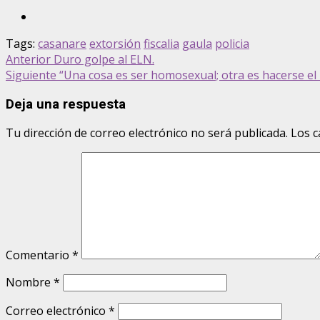
Tags:
casanare
extorsión
fiscalia
gaula
policia
Post
Anterior
Duro golpe al ELN.
Siguiente
“Una cosa es ser homosexual; otra es hacerse el m
navigation
Deja una respuesta
Tu dirección de correo electrónico no será publicada.
Los c
Comentario
*
Nombre
*
Correo electrónico
*