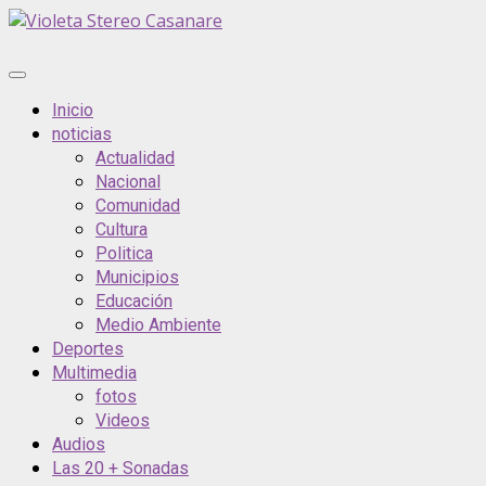
Saltar
al
contenido
Menú
principal
Inicio
noticias
Actualidad
Nacional
Comunidad
Cultura
Politica
Municipios
Educación
Medio Ambiente
Deportes
Multimedia
fotos
Videos
Audios
Las 20 + Sonadas