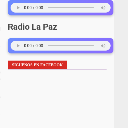
Radio La Paz
d
;
e
SIGUENOS EN FACEBOOK
a
a
a
e