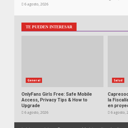
6 agosto, 2026
TE PUEDEN INTERESAR
General
Salud
OnlyFans Girls Free: Safe Mobile
Capresoc
Access, Privacy Tips & How to
la Fiscal
Upgrade
en proyec
6 agosto, 2026
6 agosto, 