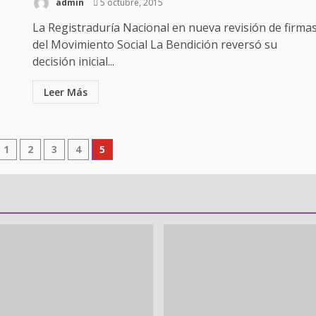
admin
5 octubre, 2015
La Registraduría Nacional en nueva revisión de firma
del Movimiento Social La Bendición reversó su
decisión inicial...
Leer Más
1
2
3
4
5