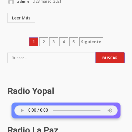
admin
23 marzo, 2021
Leer Más
Paginación
1
2
3
4
5
Siguiente
de
Buscar:
entradas
Radio Yopal
Radio La Paz