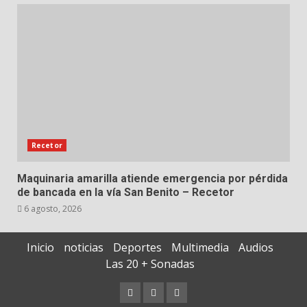
Recetor
Maquinaria amarilla atiende emergencia por pérdida
de bancada en la vía San Benito – Recetor
6 agosto, 2026
Inicio
noticias
Deportes
Multimedia
Audios
Las 20 + Sonadas
Contáctenos
Documentos
Quiénes