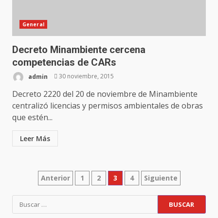
General
Decreto Minambiente cercena
competencias de CARs
admin
30 noviembre, 2015
Decreto 2220 del 20 de noviembre de Minambiente
centralizó licencias y permisos ambientales de obras
que estén...
Leer Más
Paginación
Anterior
1
2
3
4
Siguiente
de
Buscar:
entradas