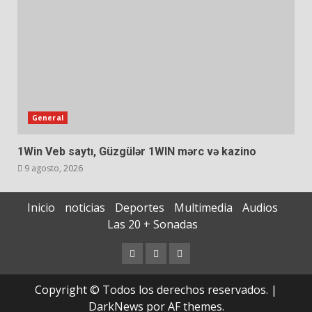
General
1Win Veb saytı, Güzgülər 1WIN mərc və kazino
9 agosto, 2026
Inicio
noticias
Deportes
Multimedia
Audios
Las 20 + Sonadas
Copyright © Todos los derechos reservados.
|
DarkNews
por AF themes.